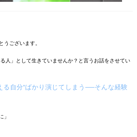
とう
ございます。
れる人
」
として生きていませんか？と言う
お話をさせてい
える自分”ばかり演じてしまう──そんな経験
に」