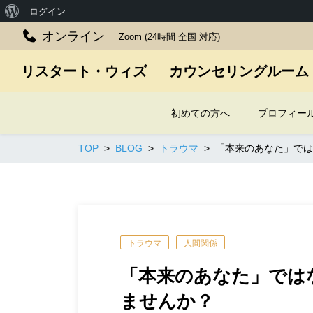
WordPress
ログイン
に
オンライン
Zoom (24時間 全国 対応)
つ
リスタート・ウィズ カウンセリングルーム
い
て
初めての方へ
プロフィー
TOP
BLOG
トラウマ
「本来のあなた」では
トラウマ
人間関係
「本来のあなた」では
ませんか？