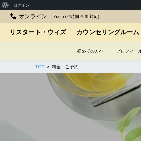
WordPress
ログイン
に
オンライン
Zoom (24時間 全国 対応)
つ
リスタート・ウィズ カウンセリングルーム
い
て
初めての方へ
プロフィー
TOP
料金・ご予約