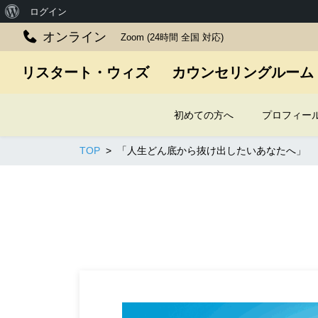
WordPress
ログイン
に
オンライン
Zoom (24時間 全国 対応)
つ
リスタート・ウィズ カウンセリングルーム
い
て
初めての方へ
プロフィー
TOP
「人生どん底から抜け出したいあなたへ」