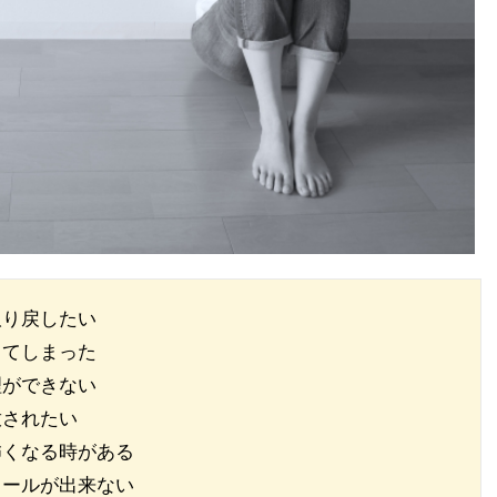
取り戻したい
ってしまった
理ができない　　
放されたい
怖くなる時がある
ロールが出来ない